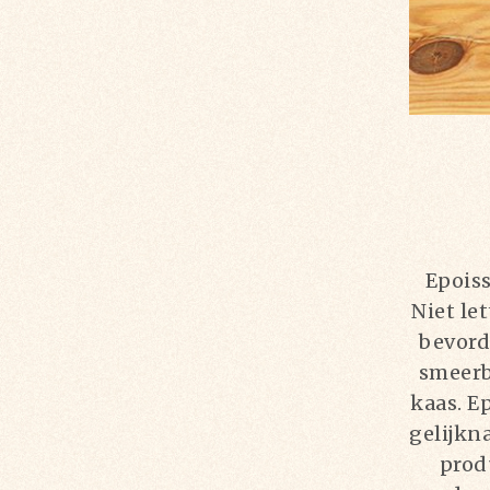
Epoiss
Niet le
bevord
smeerb
kaas. E
gelijkn
prod