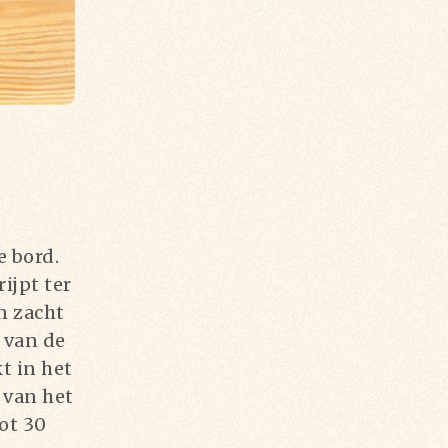
e bord.
ijpt ter
n zacht
 van de
t in het
 van het
ot 30