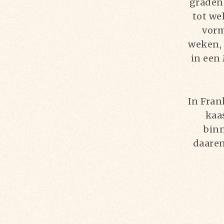
graden
tot we
vorm
weken, 
in een
In Fran
kaa
binn
daaren