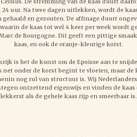
 Celsius. De stremming van de kaas duurt daar
l 24 uur. Na twee dagen uitlekken, wordt de kaas
 gehaald en gezouten. De affinage duurt ongev
waarin de kaas tot wel 4 keer per week wordt 
 Marc de Bourgogne. Dit geeft een pittige smaak
kaas, en ook de oranje-kleurige korst.
krijk is het de kunst om de Epoisse aan te snijde
s net onder de korst begint te vloeien, maar de 
enin nog rul van structuur is. Wij Nederlanders
tegen ontzettend eigenwijs en vinden de kaas 
lekkerst als de gehele kaas rijp en smeerbaar is.