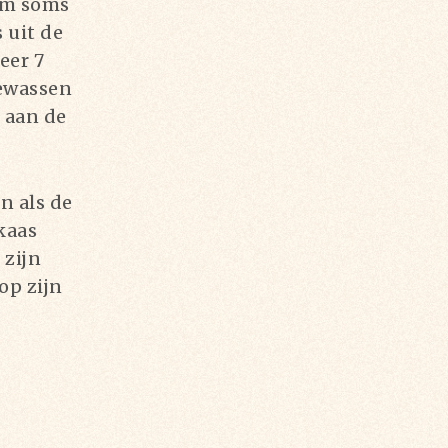
om soms
 uit de
eer 7
gewassen
 aan de
n als de
kaas
 zijn
op zijn